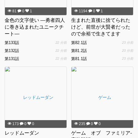
81
0
1
1194
0
1
金色の文字使い ―勇者四人
生まれた直後に捨てられた
に巻き込まれたユニークチ
けど、前世が大賢者だった
ート―
ので余裕で生きてます
第133話
第82.1話
22 分前
23 分前
第132話
第81.2話
22 分前
23 分前
第131話
第81.1話
22 分前
23 分前
173
0
0
235
0
0
レッドムーダン
ゲーム オブ ファミリア-