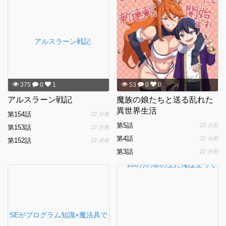
375
0
1
53
0
0
アルスラーン戦記
魔族の娘たちと送る乱れた
異世界生活
第154話
22 分前
第5話
22 分前
第153話
22 分前
第4話
22 分前
第152話
22 分前
第3話
22 分前