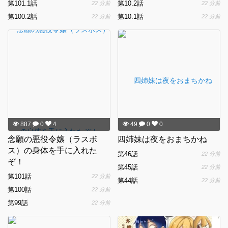
第101.1話
第10.2話
22 分前
22 分前
第100.2話
第10.1話
22 分前
22 分前
887
0
4
49
0
0
念願の悪役令嬢（ラスボ
四姉妹は夜をおまちかね
ス）の身体を手に入れた
第46話
22 分前
ぞ！
第45話
22 分前
第101話
22 分前
第44話
22 分前
第100話
22 分前
第99話
22 分前