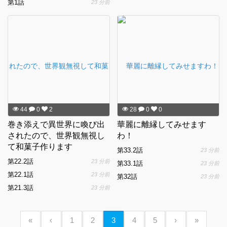
第1話
23 分前
44
0
2
28
0
0
巻き添えで異世界に喚び出
華麗に離縁してみせます
されたので、世界観無視し
わ！
て和菓子作ります
第33.2話
23 分前
第22.2話
23 分前
第33.1話
23 分前
第22.1話
23 分前
第32話
23 分前
第21.3話
23 分前
«
‹
1
2
3
4
5
›
»