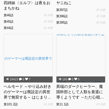
四姉妹〈エルフ〉は夜をお
ヤニねこ
まちかね
第397話
22 分前
第46話
22 分前
第396話
22 分前
第45話
22 分前
第395話
22 分前
第44話
22 分前
19423
0
7
160
0
0
ヘルモード ～やり込み好き
異端のダークヒーラー、魔
のゲーマーは廃設定の異世
国幹部として人類を衰退に
界で無双する～ はじまりの
導くようです ～ただ心穏や
召喚士
かに利益と知識を追求した
第101.2話
第11.1話
22 分前
22 分前
いだけなのに～