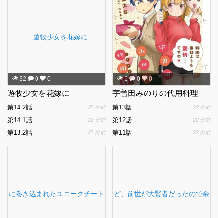
32
0
0
2
0
0
遊牧少女を花嫁に
宇曽田みのりの代用料理
第14.2話
第13話
22 分前
22 分前
第14.1話
第12話
22 分前
22 分前
第13.2話
第11話
22 分前
22 分前