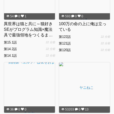
54
0
1
593
0
0
異世界は猫と共に～猫好き
100万の命の上に俺は立っ
SEがプログラム知識×魔法
ている
具で最強領地をつくるまで
第122話
22 分前
～
第15.1話
22 分前
第121話
22 分前
第14.2話
22 分前
第120話
22 分前
第14.1話
22 分前
36
0
0
53203
0
13