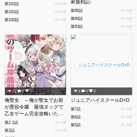
家族戦記-
第102話
23 分前
第85話
23 分前
第101話
23 分前
第84話
23 分前
第100話
23 分前
第83話
23 分前
71
0
0
8
0
0
俺聖女 ～俺が聖女でお前
ジュニアハイスクールD×D
が悪役令嬢 最強タッグで
第7話
23 分前
乙女ゲーム完全攻略いたし
第6話
23 分前
ますわ～
第2.1話
23 分前
第5話
23 分前
第2話
23 分前