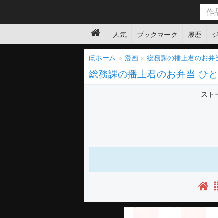
人気
ブックマーク
履歴
ほホーム
漫画
総務課の播上君のお弁
総務課の播上君のお弁当 ひと
スト