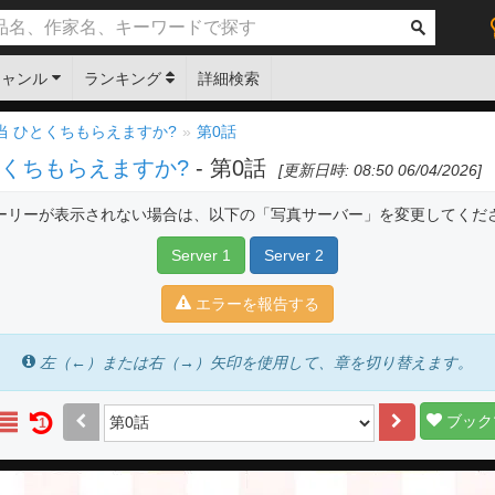
ジャンル
ランキング
詳細検索
当 ひとくちもらえますか?
第0話
くちもらえますか?
- 第0話
[更新日時: 08:50 06/04/2026]
ーリーが表示されない場合は、以下の「写真サーバー」を変更してくだ
Server 1
Server 2
エラーを報告する
左（←）または右（→）矢印を使用して、章を切り替えます。
ブック
1