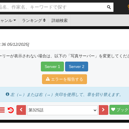
ジャンル
ランキング
詳細検索
36 05/12/2025]
ーリーが表示されない場合は、以下の「写真サーバー」を変更してくだ
Server 1
Server 2
エラーを報告する
左（←）または右（→）矢印を使用して、章を切り替えます。
ブック
1