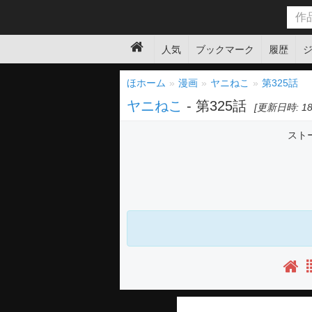
人気
ブックマーク
履歴
ほホーム
漫画
ヤニねこ
第325話
ヤニねこ
- 第325話
[更新日時: 18:
スト