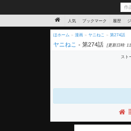
人気
ブックマーク
履歴
ほホーム
漫画
ヤニねこ
第274話
ヤニねこ
- 第274話
[更新日時: 11:
スト