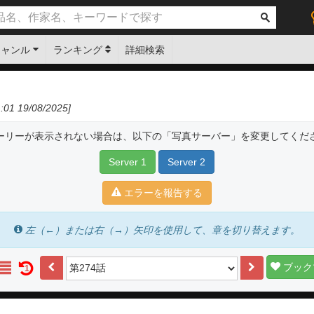
ジャンル
ランキング
詳細検索
01 19/08/2025]
ーリーが表示されない場合は、以下の「写真サーバー」を変更してくだ
Server 1
Server 2
エラーを報告する
左（←）または右（→）矢印を使用して、章を切り替えます。
ブック
1