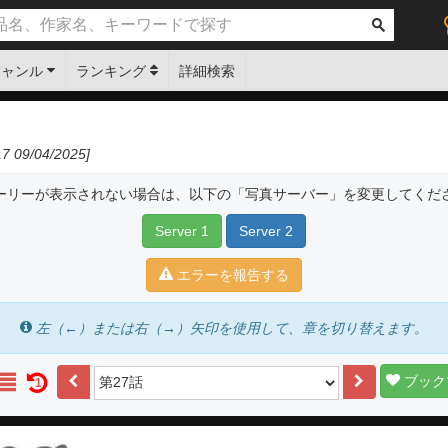
ジャンル
ランキング
詳細検索
 09/04/2025]
ーリーが表示されない場合は、以下の「写真サーバー」を変更してくだ
Server 1
Server 2
エラーを報告する
左（←）または右（→）矢印を使用して、章を切り替えます。
ブック
1