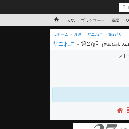
人気
ブックマーク
履歴
ほホーム
漫画
ヤニねこ
第27話
ヤニねこ
- 第27話
[更新日時: 02:17
スト