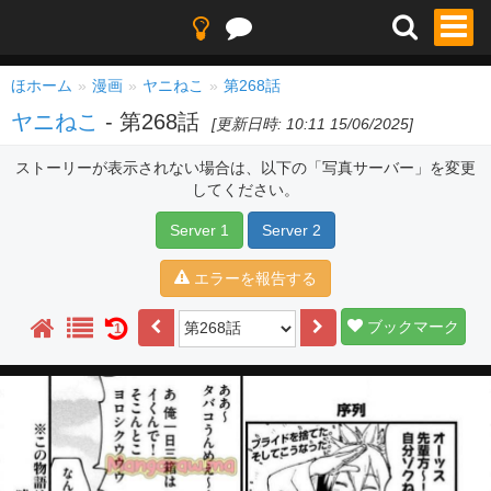
ほホーム
漫画
ヤニねこ
第268話
ヤニねこ
- 第268話
[更新日時: 10:11 15/06/2025]
ストーリーが表示されない場合は、以下の「写真サーバー」を変更
してください。
Server 1
Server 2
エラーを報告する
ブックマーク
1