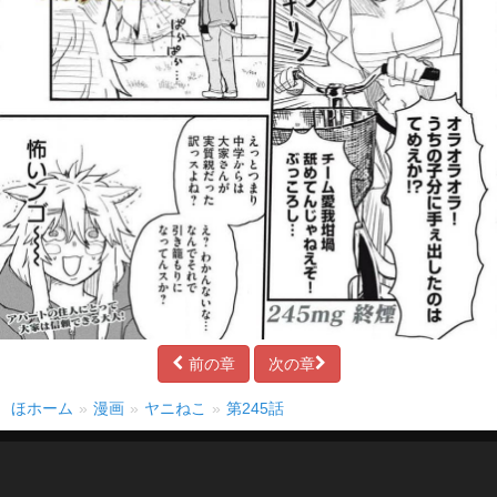
前の章
次の章
ほホーム
漫画
ヤニねこ
第245話