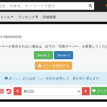
ジャンル
ランキング
詳細検索
 09/04/2025]
ーリーが表示されない場合は、以下の「写真サーバー」を変更してくだ
Server 1
Server 2
エラーを報告する
左（←）または右（→）矢印を使用して、章を切り替えます。
ブック
1