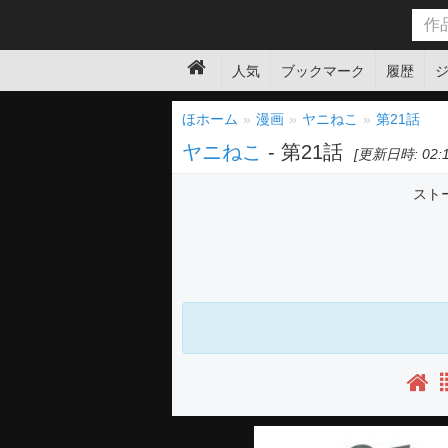
人気
ブックマーク
履歴
ほホーム
漫画
ヤニねこ
第21話
ヤニねこ
- 第21話
[更新日時: 02:16
スト