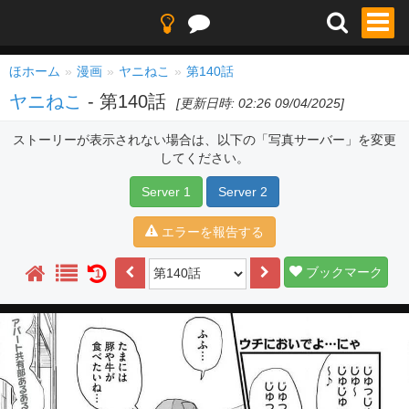
ほホーム
漫画
ヤニねこ
第140話
ヤニねこ
- 第140話
[更新日時: 02:26 09/04/2025]
ストーリーが表示されない場合は、以下の「写真サーバー」を変更
してください。
Server 1
Server 2
エラーを報告する
ブックマーク
1