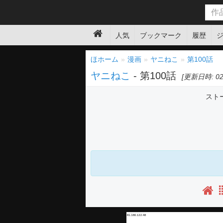
人気
ブックマーク
履歴
ほホーム
漫画
ヤニねこ
第100話
ヤニねこ
- 第100話
[更新日時: 02:
スト