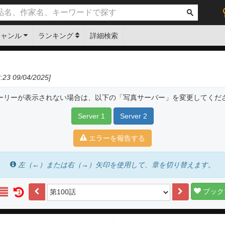
ジャンル
ランキング
詳細検索
23 09/04/2025]
ーリーが表示されない場合は、以下の「写真サーバー」を変更してくだ
Server 1
Server 2
エラーを報告する
左（←）または右（→）矢印を使用して、章を切り替えます。
ブック
1