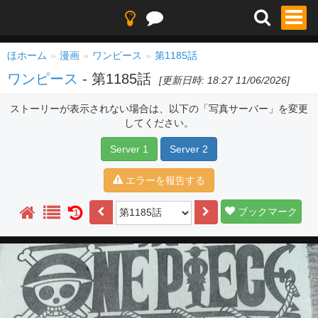
ほホーム
漫画
ワンピース
第1185話
ワンピース
- 第1185話
[更新日時: 18:27 11/06/2026]
ストーリーが表示されない場合は、以下の「写真サーバー」を変更
してください。
Server 1
Server 2
エラーを報告する
ブックマーク
1