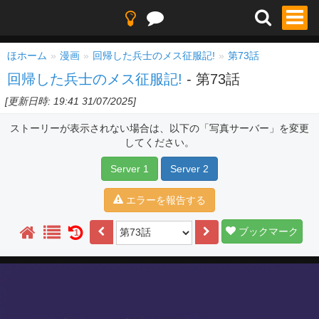
ほホーム
漫画
回帰した兵士のメス征服記!
第73話
回帰した兵士のメス征服記!
- 第73話
[更新日時: 19:41 31/07/2025]
ストーリーが表示されない場合は、以下の「写真サーバー」を変更
してください。
Server 1
Server 2
エラーを報告する
ブックマーク
1