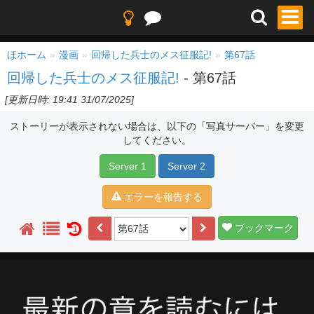
ほホーム
漫画
回帰した兵士のメス征服記!
第67話
回帰した兵士のメス征服記!
- 第67話
[更新日時: 19:41 31/07/2025]
ストーリーが表示されない場合は、以下の「写真サーバー」を変更
してください。
Server 1
Server 2
エラーを報告する
ブックマーク
1