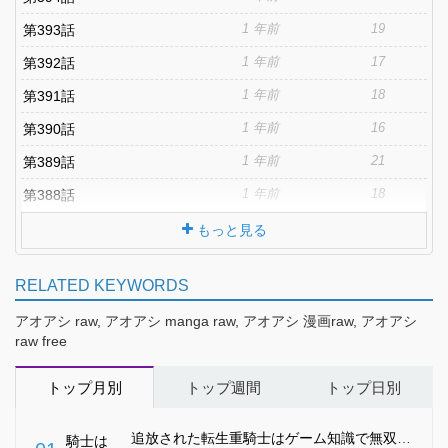
1 年前
19
第393話
1 年前
17
第392話
1 年前
18
第391話
1 年前
16
第390話
1 年前
21
第389話
1 年前
18
第388話
もっと見る
RELATED KEYWORDS
アオアシ raw, アオアシ manga raw, アオアシ 漫画raw, アオアシ
raw free
トップ月別
トップ週間
トップ日別
追放された転生重騎士はゲーム知識で無双する