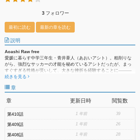
3
フォロワー
最初に読む
最新の章を読む
説明
Aoashi Raw free
愛媛に暮らす中学三年生・青井葦人（あおいアシト）。粗削りな
がら、強烈なサッカーの才能を秘めているアシトだったが、まっ
すぐすぎる性格が災いして、大きな挫折を経験することに―――
そんなアシトの前に、東京にある強豪Ｊクラブ「東京シティ・エ
続きを見る
スペリオン」のユースチーム監督・福田達也（ふくだたつや）が
章
現れる。アシトの無限の可能性を見抜いた福田は、東京で開催さ
れる自チームのセレクションを受けるよう勧めて！？将来、日本
章
更新日時
閲覧数
のサッカーに革命を起こすことになる少年の運命は、ここから急
速に回り始める！！
1 年前
39
第410話
1 年前
26
第409話
1 年前
28
第408話