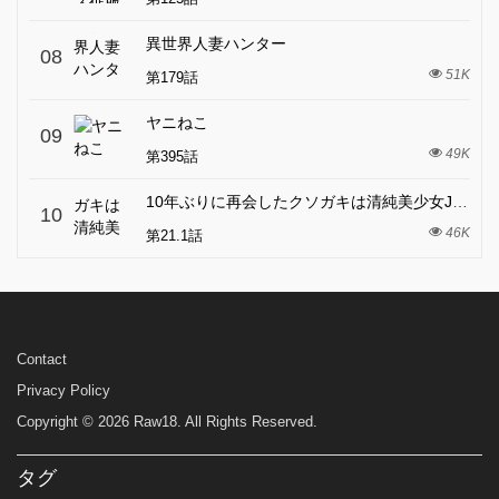
異世界人妻ハンター
08
51K
第179話
ヤニねこ
09
49K
第395話
10年ぶりに再会したクソガキは清純美少女JKに成長していた
10
46K
第21.1話
Contact
Privacy Policy
Copyright © 2026 Raw18. All Rights Reserved.
タグ