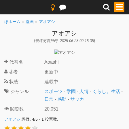
ほホーム
漫画
アオアシ
アオアシ
[最終更新日時: 2025-06-23 09:15:35]
代替名
Aoashi
著者
更新中
状態
連載中
ジャンル
スポーツ
-
学園
-
人情
-
くらし。生活
-
日常
-
感動
-
サッカー
閲覧数
20,051
アオアシ
評価:
4
/
5
-
1
投票数.