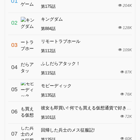
01
204K
第175話
キングダム
02
128K
第884話
リモートラブホール
03
109K
第112話
ふしだらアタック！
04
87K
第115話
モビーディック
05
76K
第135話
彼女も即買い! 何でも買える仮想通貨で好き放題
06
72K
第101話
回帰した兵士のメス征服記!
07
60K
第125話